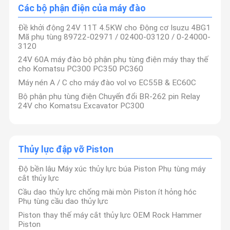
sản phẩm, cung cấp các sản phẩm và dịch vụ chất lượng
Các bộ phận điện của máy đào
cao, và tạo ra giá trị lớn nhất cho khách hàng là trách
nhiệm của chúng tôi. Chúng tôi chú trọng đến nhu cầu của
Máy đào SEAL KIT
khách hàng và tìm kiếm cơ hội hợp tác cùng có lợi!
Đề khởi động 24V 11T 4.5KW cho Động cơ Isuzu 4BG1
Mã phụ tùng 89722-02971 / 02400-03120 / 0-24000-
Bộ phận ngắt thủy lực
3120
24V 60A máy đào bộ phận phụ tùng điện máy thay thế
Máy đập búa thủy lực
cho Komatsu PC300 PC350 PC360
Máy nén A / C cho máy đào vol vo EC55B & EC60C
Các bộ phận của xe khoan
Bộ phận phụ tùng điện Chuyển đổi BR-262 pin Relay
24V cho Komatsu Excavator PC300
Các bộ phận điện của máy đào
Thủy lực đập vỡ Piston
Thủy lực đập vỡ Piston
Bộ làm kín ngắt thủy lực
Độ bền lâu Máy xúc thủy lực búa Piston Phụ tùng máy
Bộ phận thủy lực máy xúc
cắt thủy lực
Cầu dao thủy lực chống mài mòn Piston ít hỏng hóc
Vít ngắt thủy lực
Phụ tùng cầu dao thủy lực
Động cơ du lịch máy xúc
Piston thay thế máy cắt thủy lực OEM Rock Hammer
Piston