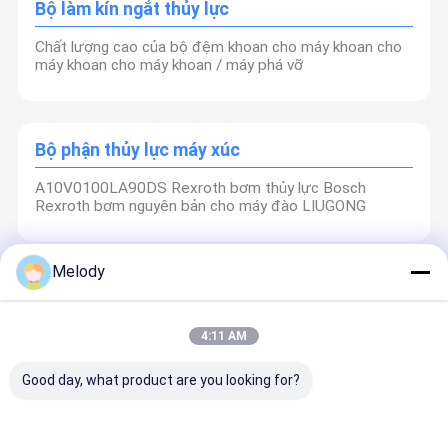
Bộ làm kín ngắt thủy lực
Chất lượng cao của bộ đệm khoan cho máy khoan cho
máy khoan cho máy khoan / máy phá vỡ
Bộ phận thủy lực máy xúc
A10V0100LA90DS Rexroth bơm thủy lực Bosch
Rexroth bơm nguyên bản cho máy đào LIUGONG
Melody
Vít ngắt thủy lực
Phụ tùng máy xúc gia công CNC ISO 9001 Bu lông bên
4:11 AM
cầu dao thủy lực
Good day, what product are you looking for?
Động cơ du lịch máy xúc