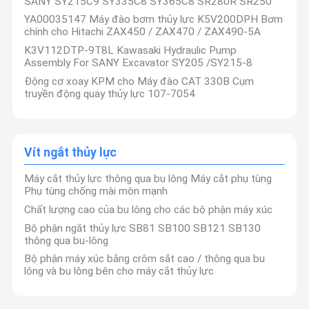
SANY SY215C9 SY335C8 SY365C8 SR280R SR250
YA00035147 Máy đào bơm thủy lực K5V200DPH Bơm
chính cho Hitachi ZAX450 / ZAX470 / ZAX490-5A
K3V112DTP-9T8L Kawasaki Hydraulic Pump
Assembly For SANY Excavator SY205 /SY215-8
Động cơ xoay KPM cho Máy đào CAT 330B Cụm
truyền động quay thủy lực 107-7054
Vít ngắt thủy lực
Máy cắt thủy lực thông qua bu lông Máy cắt phụ tùng
Phụ tùng chống mài mòn mạnh
Chất lượng cao của bu lông cho các bộ phận máy xúc
Bộ phận ngắt thủy lực SB81 SB100 SB121 SB130
thông qua bu-lông
Bộ phận máy xúc bằng crôm sắt cao / thông qua bu
lông và bu lông bên cho máy cắt thủy lực