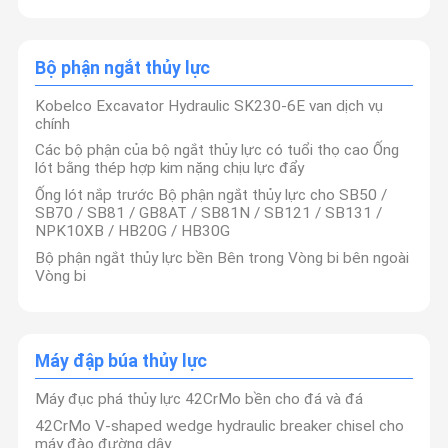
Bộ phận ngắt thủy lực
Kobelco Excavator Hydraulic SK230-6E van dịch vụ
chính
Các bộ phận của bộ ngắt thủy lực có tuổi thọ cao Ống
lót bằng thép hợp kim nặng chịu lực đẩy
Ống lót nắp trước Bộ phận ngắt thủy lực cho SB50 /
SB70 / SB81 / GB8AT / SB81N / SB121 / SB131 /
NPK10XB / HB20G / HB30G
Bộ phận ngắt thủy lực bền Bên trong Vòng bi bên ngoài
Vòng bi
được thành
Công ty TNHH Máy móc Quảng Châu Chấn Huy
Máy đập búa thủy lực
lập vào năm 2012. Đây là một doanh nghiệp hiện đại
chuyên sản xuất phụ tùng máy xúc và các thiết bị vận
hành hỗ trợ khác nhau cho máy xúc. Công ty có nhiều
Nhà
Sản Phẩm
Video
Về Chúng Tôi
Máy đục phá thủy lực 42CrMo bền cho đá và đá
thiết bị sản xuất cao cấp nhập khẩu và thiết bị kiểm tra
chính xác từ Đức và Nhật Bản, đồng thời có Thương hiệu
42CrMo V-shaped wedge hydraulic breaker chisel cho
riêng Wakestone. Chúng tôi tin tưởng chắc chắn rằng chất
máy đào đường dây
lượng là sự sống còn của doanh nghiệp, nắm bắt nguồn