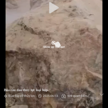
Búa cầu dao thủy lực loại hộp
Búa đập vỡ thủy lực
2025-06-13
909 quan điểm