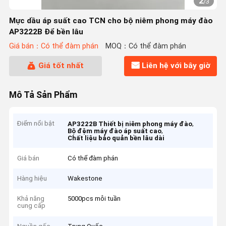
2
/
3
Mực dầu áp suất cao TCN cho bộ niêm phong máy đào
AP3222B Để bền lâu
Giá bán：Có thể đàm phán
MOQ：Có thể đàm phán
Giá tốt nhất
Liên hệ với bây giờ
Mô Tả Sản Phẩm
Điểm nổi bật
,
AP3222B Thiết bị niêm phong máy đào
,
Bộ đệm máy đào áp suất cao
Chất liệu bảo quản bền lâu dài
Giá bán
Có thể đàm phán
Hàng hiệu
Wakestone
Khả năng
5000pcs mỗi tuần
cung cấp