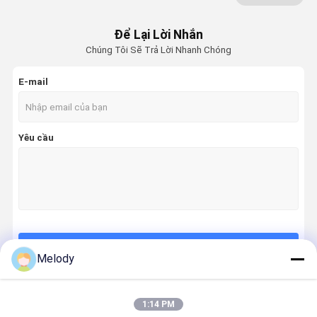
Máy đào SEAL KIT
Để Lại Lời Nhắn
Chúng Tôi Sẽ Trả Lời Nhanh Chóng
Bộ phận ngắt thủy lực
E-mail
Máy đập búa thủy lực
Các bộ phận của xe khoan
Yêu cầu
Các bộ phận điện của máy đào
Thủy lực đập vỡ Piston
Bộ làm kín ngắt thủy lực
Bộ phận thủy lực máy xúc
Tiếp tục
Melody
Vít ngắt thủy lực
Động cơ du lịch máy xúc
1:14 PM
Danh Mục Của Chúng Tôi