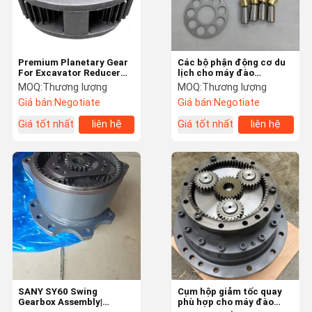
Premium Planetary Gear
Các bộ phận động cơ du
For Excavator Reducer
lịch cho máy đào
Assembly – OEM
CAT120B / E120B ️ Piston,
MOQ:
Thương lượng
MOQ:
Thương lượng
Standard Quality
Cylinder Block & Valve
Giá bán:
Negotiate
Giá bán:
Negotiate
Plate
Giá tốt nhất
liên hệ
Giá tốt nhất
liên hệ
Nhà
Sản Phẩm
Video
Về Chúng Tôi
SANY SY60 Swing
Cụm hộp giảm tốc quay
Gearbox Assembly|
phù hợp cho máy đào