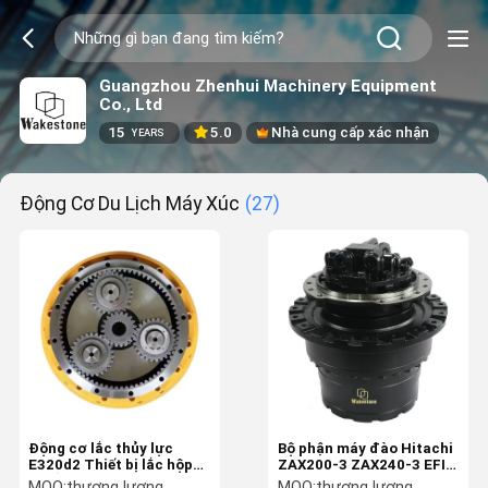
Guangzhou Zhenhui Machinery Equipment
Co., Ltd
15
5.0
Nhà cung cấp xác nhận
YEARS
Động Cơ Du Lịch Máy Xúc
(27)
Động cơ lắc thủy lực
Bộ phận máy đào Hitachi
E320d2 Thiết bị lắc hộp
ZAX200-3 ZAX240-3 EFI
số lắc cho máy đào
Bộ phận động cơ du lịch
MOQ:
thương lượng
MOQ:
thương lượng