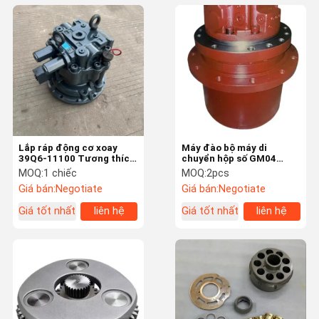
Lắp ráp động cơ xoay
Máy đào bộ máy di
39Q6-11100 Tương thích
chuyển hộp số GM04
với máy xúc Hyundai
GM06 GM07 GM09 GM18
MOQ:
1 chiếc
MOQ:
2pcs
HX210S HX220S R220LC-
GM40
Giá bán:
Negotiate
Giá bán:
Negotiate
9S
Giá tốt nhất
liên hệ
Giá tốt nhất
liên hệ