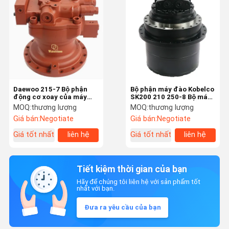
Daewoo 215-7 Bộ phận
Bộ phận máy đào Kobelco
động cơ xoay của máy
SK200 210 250-8 Bộ máy
đào
di chuyển Bộ máy giảm
MOQ:
thương lượng
MOQ:
thương lượng
tốc thủy lực hộp số
Giá bán:
Negotiate
Giá bán:
Negotiate
Giá tốt nhất
liên hệ
Giá tốt nhất
liên hệ
Tiết kiệm thời gian của bạn
Hãy để chúng tôi liên hệ với sản phẩm tốt
nhất với bạn.
Đưa ra yêu cầu của bạn