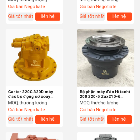
hộp số gia công giảm áp
Giá bán:
Negotiate
Giá bán:
Negotiate
thủy lực
Giá tốt nhất
liên hệ
Giá tốt nhất
liên hệ
Carter 320C 320D máy
Bộ phận máy đào Hitachi
đào bộ động cơ xoay
200 220-5 Zax210-6
M5X130
Travel Motr Assembly
MOQ:
thương lượng
MOQ:
thương lượng
Reducer Gear Box Gear
Giá bán:
Negotiate
Giá bán:
Negotiate
Box
Giá tốt nhất
liên hệ
Giá tốt nhất
liên hệ