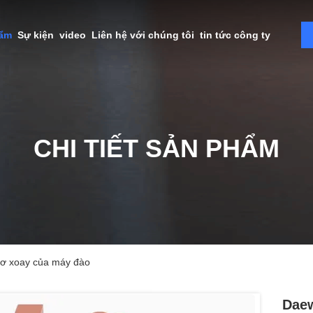
hẩm
Sự kiện
video
Liên hệ với chúng tôi
tin tức công ty
CHI TIẾT SẢN PHẨM
ơ xoay của máy đào
Daew