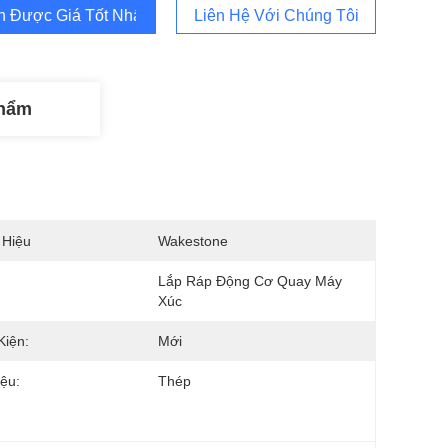
 Được Giá Tốt Nhất
Liên Hệ Với Chúng Tôi
Phẩm
 Hiệu
Wakestone
Lắp Ráp Động Cơ Quay Máy 
Xúc
Kiện:
Mới
iệu:
Thép