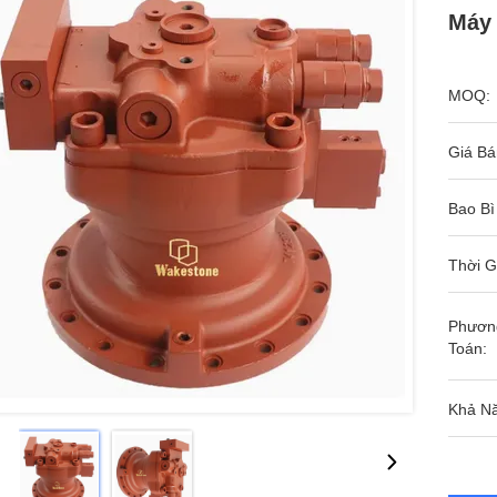
Máy
MOQ:
Giá Bá
Bao Bì
Thời G
Phươn
Toán:
Khả N