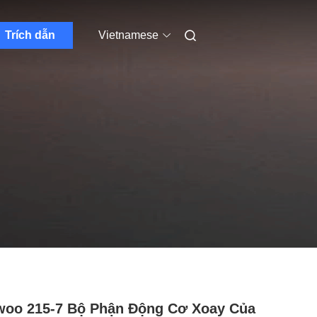
Trích dẫn
Vietnamese
oo 215-7 Bộ Phận Động Cơ Xoay Của