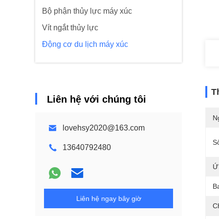
Bộ phận thủy lực máy xúc
Vít ngắt thủy lực
Động cơ du lịch máy xúc
T
Liên hệ với chúng tôi
N
lovehsy2020@163.com
S
13640792480
Ứ
B
Liên hệ ngay bây giờ
C