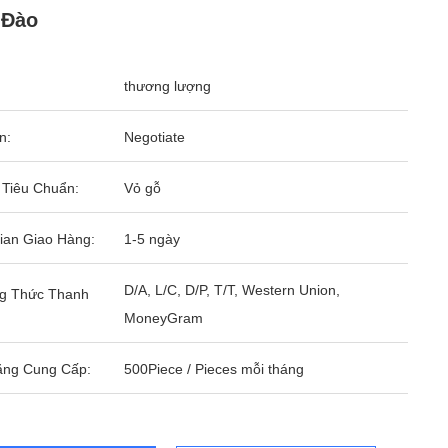
 Đào
thương lượng
n:
Negotiate
 Tiêu Chuẩn:
Vỏ gỗ
ian Giao Hàng:
1-5 ngày
D/A, L/C, D/P, T/T, Western Union,
g Thức Thanh
MoneyGram
ăng Cung Cấp:
500Piece / Pieces mỗi tháng