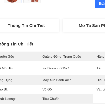
Nhận
Thông Tin Chi Tiết
Mô Tả Sản 
hông Tin Chi Tiết
guồn Gốc
Quảng Đông, Trung Quốc
Hàng
ố Mô Hình
Xe Daewoo 215-7
Tên:
ng Dụng:
Máy Xúc Bánh Xích
Điều 
ao Bì:
Vỏ Gỗ
Vật L
hất Lượng:
Tiêu Chuẩn