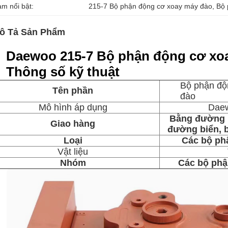
àm nổi bật:
215-7 Bộ phận động cơ xoay máy đào
, 
Bộ 
ô Tả Sản Phẩm
Daewoo 215-7 Bộ phận động cơ xo
Thông số kỹ thuật
Bộ phận độ
Tên phần
đào
Mô hình áp dụng
Daew
Bằng đường 
Giao hàng
đường biển, 
Loại
Các bộ ph
Vật liệu
Nhóm
Các bộ phậ