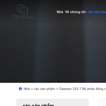
Nhà
Về chúng tôi
các sản p
Nhà
>
các sản phẩm
>
Daewoo 215-7 Bộ phận động c
các sản phẩm