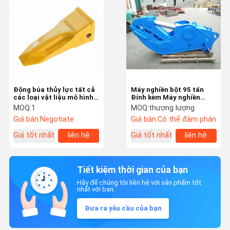
Động búa thủy lực tất cả
Máy nghiền bột 95 tấn
các loại vật liệu mô hình
Đính kèm Máy nghiền
42CrMo cho khai thác mỏ
thủy lực xoay 360 độ
MOQ:
1
MOQ:
thương lượng
và xây dựng
Giá bán:
Negotiate
Giá bán:
Có thể đàm phán
Giá tốt nhất
liên hệ
Giá tốt nhất
liên hệ
Tiết kiệm thời gian của bạn
Hãy để chúng tôi liên hệ với sản phẩm tốt
nhất với bạn.
Đưa ra yêu cầu của bạn