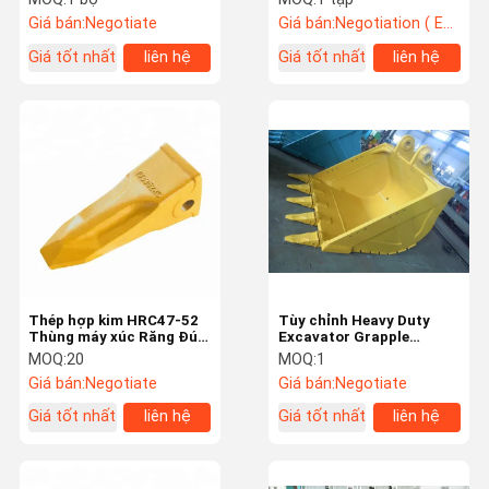
Hammer
Giá bán:
Negotiate
Giá bán:
Negotiation ( EXW , FOB or CIF price )
Giá tốt nhất
liên hệ
Giá tốt nhất
liên hệ
Thép hợp kim HRC47-52
Tùy chỉnh Heavy Duty
Thùng máy xúc Răng Đúc
Excavator Grapple
chính xác Màu vàng
Bucket cho Breaker
MOQ:
20
MOQ:
1
Giá bán:
Negotiate
Giá bán:
Negotiate
Giá tốt nhất
liên hệ
Giá tốt nhất
liên hệ