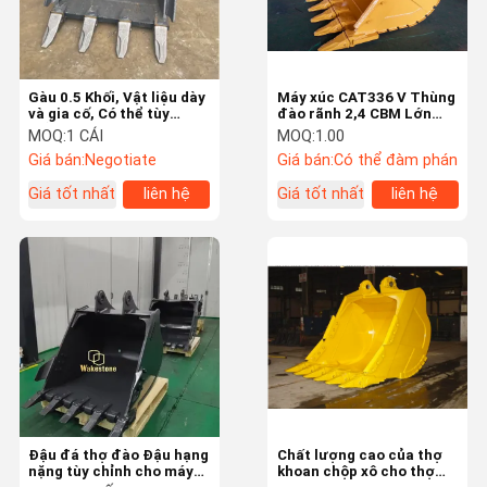
Gàu 0.5 Khối, Vật liệu dày
Máy xúc CAT336 V Thùng
và gia cố, Có thể tùy
đào rãnh 2,4 CBM Lớn
chỉnh.
hơn với 6 răng
MOQ:
1 CÁI
MOQ:
1.00
Giá bán:
Negotiate
Giá bán:
Có thể đàm phán
Giá tốt nhất
liên hệ
Giá tốt nhất
liên hệ
Nhà
Sản Phẩm
Video
Về Chúng Tôi
Đậu đá thợ đào Đậu hạng
Chất lượng cao của thợ
nặng tùy chỉnh cho máy
khoan chộp xô cho thợ