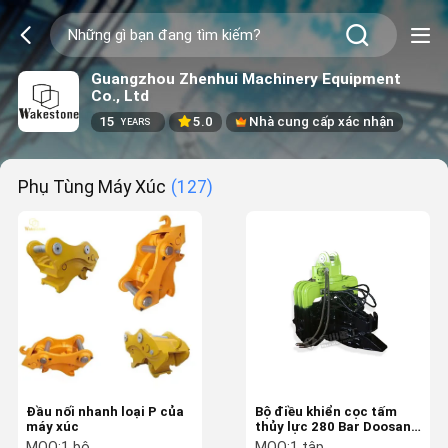
Guangzhou Zhenhui Machinery Equipment
Co., Ltd
15
5.0
Nhà cung cấp xác nhận
YEARS
Phụ Tùng Máy Xúc
(127)
Đầu nối nhanh loại P của
Bộ điều khiển cọc tấm
máy xúc
thủy lực 280 Bar Doosan
DH300 Máy xúc Vibro
MOQ:
1 bộ
MOQ:
1 tập