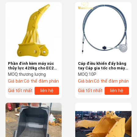
Phần đính kèm máy xúc
Cáp điều khiển đẩy bằng
thủy lực 420kg cho EC210
tay Cáp gia tốc cho máy
20 tấn vol vo
đào
MOQ:
thương lượng
MOQ:
10P
Giá bán:
Có thể đàm phán
Giá bán:
Có thể đàm phán
Giá tốt nhất
liên hệ
Giá tốt nhất
liên hệ