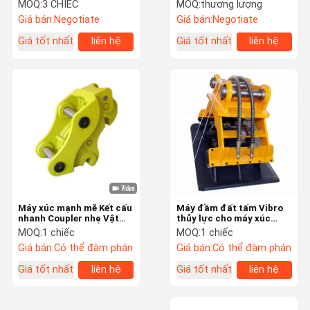
đào PC200 CAT320
khoan cho thợ khoan /
MOQ:
3 CHIẾC
MOQ:
thương lượng
ZX200
thợ phá vỡ
Giá bán:
Negotiate
Giá bán:
Negotiate
Chuyến
Kiểm Soát
Liên Hệ Với
Tin Tức
Giá tốt nhất
liên hệ
Giá tốt nhất
liên hệ
Tham Quan
Chất Lượng
Chúng Tôi
Nhà Máy
Các Trường
Yêu Cầu Đặt
Company
Hợp
Giá
News
Búa đập vỡ thủy lực
Máy xúc mạnh mẽ Kết cấu
Máy đầm đất tấm Vibro
nhanh Coupler nhẹ Vật
thủy lực cho máy xúc
Bộ phận động cơ máy xúc
liệu có độ cứng cao
mini Doosan DX55 DX60
MOQ:
1 chiếc
MOQ:
1 chiếc
Giá bán:
Có thể đàm phán
Giá bán:
Có thể đàm phán
phụ tùng máy xúc
Giá tốt nhất
liên hệ
Giá tốt nhất
liên hệ
Phụ tùng máy xúc
Xi lanh thủy lực máy xúc