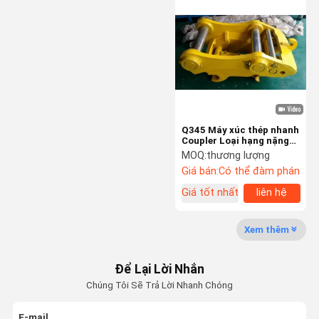
Máy đào SEAL KIT
Bộ phận ngắt thủy lực
Máy đập búa thủy lực
Các bộ phận của xe khoan
Q345 Máy xúc thép nhanh
Coupler Loại hạng nặng
Các bộ phận điện của máy đào
Giấy chứng nhận BV
MOQ:
thương lượng
Giá bán:
Có thể đàm phán
Thủy lực đập vỡ Piston
Giá tốt nhất
liên hệ
Bộ làm kín ngắt thủy lực
Xem thêm
Bộ phận thủy lực máy xúc
Vít ngắt thủy lực
Để Lại Lời Nhắn
Chúng Tôi Sẽ Trả Lời Nhanh Chóng
Động cơ du lịch máy xúc
E-mail