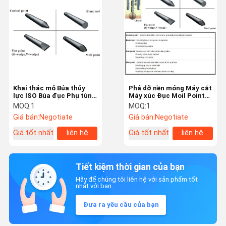
Khai thác mỏ Búa thủy
Phá dỡ nền móng Máy cắt
lực ISO Búa đục Phụ tùng
Máy xúc Đục Moil Point
chống mài mòn
Đục để cắt đá
MOQ:
1
MOQ:
1
Giá bán:
Negotiate
Giá bán:
Negotiate
Giá tốt nhất
liên hệ
Giá tốt nhất
liên hệ
Tiết kiệm thời gian của bạn
Hãy để chúng tôi liên hệ với sản phẩm tốt
nhất với bạn.
Đưa ra yêu cầu của bạn