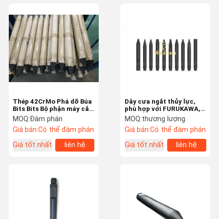
Thép 42CrMo Phá dỡ Búa
Dây cưa ngắt thủy lực,
Bits Bits Bộ phận máy cắt
phù hợp với FURUKAWA,
máy xúc
HB20G, HB30G, HB40G,
MOQ:
Đàm phán
MOQ:
thương lượng
F20, F22, F35, F37.
Giá bán:
Có thể đàm phán
Giá bán:
Có thể đàm phán
Giá tốt nhất
liên hệ
Giá tốt nhất
liên hệ