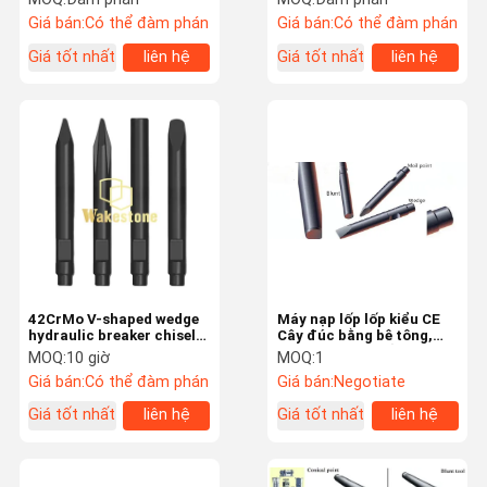
Giá bán:
Có thể đàm phán
Giá bán:
Có thể đàm phán
Giá tốt nhất
liên hệ
Giá tốt nhất
liên hệ
42CrMo V-shaped wedge
Máy nạp lốp lốp kiểu CE
hydraulic breaker chisel
Cây đúc bằng bê tông,
cho máy đào đường dây
búa, bộ phận ngắt thủy
MOQ:
10 giờ
MOQ:
1
lực
Giá bán:
Có thể đàm phán
Giá bán:
Negotiate
Giá tốt nhất
liên hệ
Giá tốt nhất
liên hệ