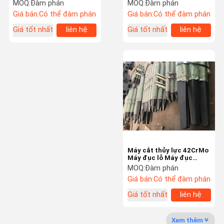
phá bê tông HRC48-52
Vật liệu gang Màu mảnh
MOQ:
Đàm phán
MOQ:
Đàm phán
Giá bán:
Có thể đàm phán
Giá bán:
Có thể đàm phán
Chuyến
Kiểm Soát
Liên Hệ Với
Tin Tức
Giá tốt nhất
liên hệ
Giá tốt nhất
liên hệ
Tham Quan
Chất Lượng
Chúng Tôi
Nhà Máy
Các Trường
Yêu Cầu Đặt
Company
Hợp
Giá
News
Búa đập vỡ thủy lực
Máy cắt thủy lực 42CrMo
Máy đục lỗ Máy đục
Bộ phận động cơ máy xúc
điểm Moil trong ngành
MOQ:
Đàm phán
khai thác mỏ
Giá bán:
Có thể đàm phán
phụ tùng máy xúc
Giá tốt nhất
liên hệ
Phụ tùng máy xúc
Xem thêm
Xi lanh thủy lực máy xúc