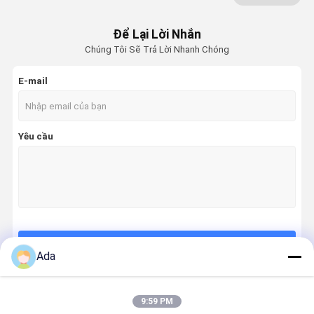
Máy đào SEAL KIT
Để Lại Lời Nhắn
Chúng Tôi Sẽ Trả Lời Nhanh Chóng
Bộ phận ngắt thủy lực
E-mail
Máy đập búa thủy lực
Các bộ phận của xe khoan
Yêu cầu
Các bộ phận điện của máy đào
Thủy lực đập vỡ Piston
Bộ làm kín ngắt thủy lực
Bộ phận thủy lực máy xúc
Tiếp tục
Ada
Vít ngắt thủy lực
Động cơ du lịch máy xúc
9:59 PM
Danh Mục Của Chúng Tôi