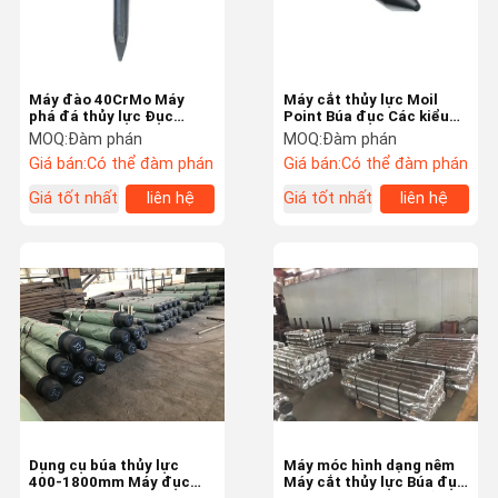
Máy đào 40CrMo Máy
Máy cắt thủy lực Moil
phá đá thủy lực Đục
Point Búa đục Các kiểu
chống mài mòn cho đá
tùy chỉnh khác nhau
MOQ:
Đàm phán
MOQ:
Đàm phán
Giá bán:
Có thể đàm phán
Giá bán:
Có thể đàm phán
Giá tốt nhất
liên hệ
Giá tốt nhất
liên hệ
Nhà
Sản Phẩm
Video
Về Chúng Tôi
Dụng cụ búa thủy lực
Máy móc hình dạng nêm
400-1800mm Máy đục
Máy cắt thủy lực Búa đục