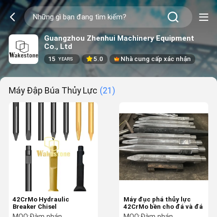
Guangzhou Zhenhui Machinery Equipment
Co., Ltd
15
5.0
Nhà cung cấp xác nhận
YEARS
Máy Đập Búa Thủy Lực
(21)
42CrMo Hydraulic
Máy đục phá thủy lực
Breaker Chisel
42CrMo bền cho đá và đá
MOQ:
Đàm phán
MOQ:
Đàm phán