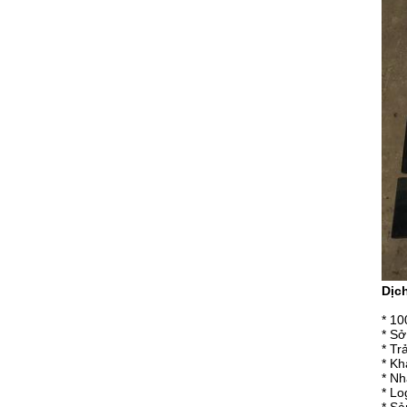
Dịc
* 10
* Sở
* Tr
* Kh
* Nh
* Lo