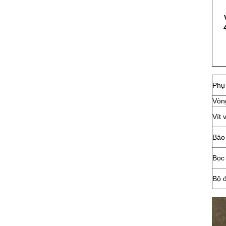
Phụ
Vòn
Vít 
Bảo
Bọc
Bộ đ