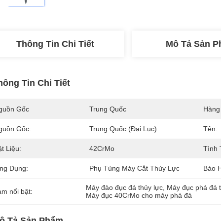
Thông Tin Chi Tiết
Mô Tả Sản 
hông Tin Chi Tiết
guồn Gốc
Trung Quốc
Hàng
guồn Gốc:
Trung Quốc (đại Lục)
Tên:
t Liệu:
42CrMo
Tình 
ng Dụng:
Phụ Tùng Máy Cắt Thủy Lực
Bảo 
Máy đào đục đá thủy lực
, 
Máy đục phá đá 
àm nổi bật:
Máy đục 40CrMo cho máy phá đá
ô Tả Sản Phẩm