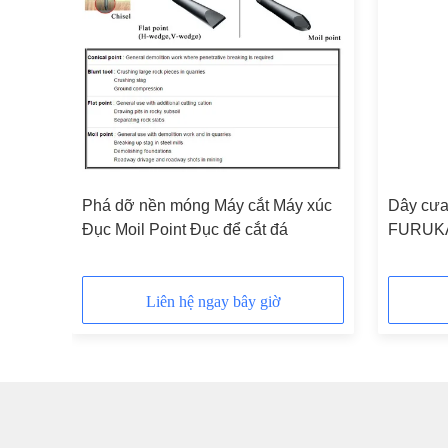
 Búa
Phá dỡ nền móng Máy cắt Máy xúc
Dây cưa 
Đục Moil Point Đục để cắt đá
FURUKA
HB40G, 
Liên hệ ngay bây giờ