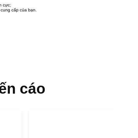
h cực;
n cung cấp của bạn.
ến cáo