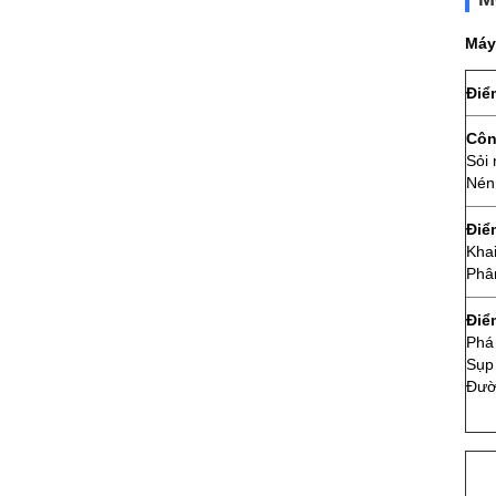
Máy
Điể
Côn
Sỏi 
Nén
Điể
Khai
Phâ
Điể
Phá
Sụp
Đườ