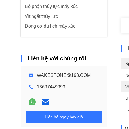
Bộ phận thủy lực máy xúc
Vít ngắt thủy lực
Động cơ du lịch máy xúc
T
Liên hệ với chúng tôi
N
WAKESTONE@163.COM
N
13697449993
Vậ
Ứ
L
Liên hệ ngay bây giờ
M