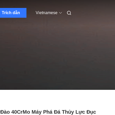
Trích dẫn
Vietnamese
Đào 40CrMo Máy Phá Đá Thủy Lực Đục