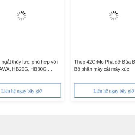
ngắt thủy lực, phù hợp với
Thép 42CrMo Phá dỡ Búa Bi
WA, HB20G, HB30G,
Bộ phận máy cắt máy xúc
F20, F22, F35, F37.
Liên hệ ngay bây giờ
Liên hệ ngay bây giờ