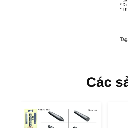
* Sả
* Dị
* Th
Tag
Các s