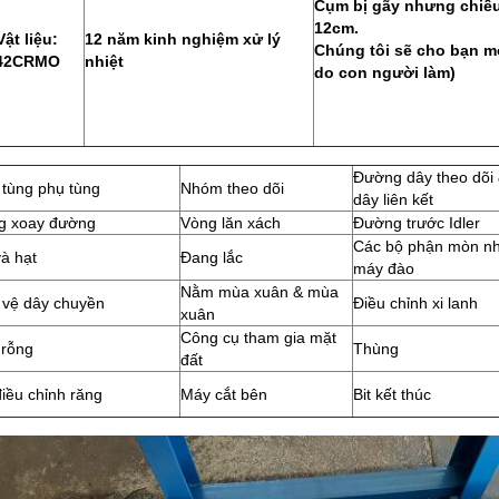
Cụm bị gãy nhưng chiề
12cm.
Vật liệu:
12 năm kinh nghiệm xử lý
Chúng tôi sẽ cho bạn mộ
42CRMO
nhiệt
do con người làm)
Đường dây theo dõi
 tùng phụ tùng
Nhóm theo dõi
dây liên kết
g xoay đường
Vòng lăn xách
Đường trước Idler
Các bộ phận mòn n
và hạt
Đang lắc
máy đào
Nằm mùa xuân & mùa
 vệ dây chuyền
Điều chỉnh xi lanh
xuân
Công cụ tham gia mặt
 rỗng
Thùng
đất
iều chỉnh răng
Máy cắt bên
Bit kết thúc