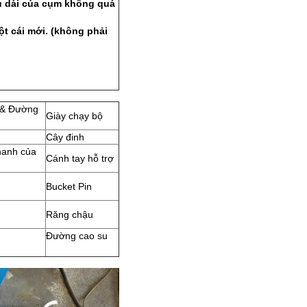
u dài của cụm không quá
t cái mới. (không phải
 & Đường
Giày chạy bộ
Cây đinh
hanh của
Cánh tay hỗ trợ
Bucket Pin
Răng chậu
Đường cao su