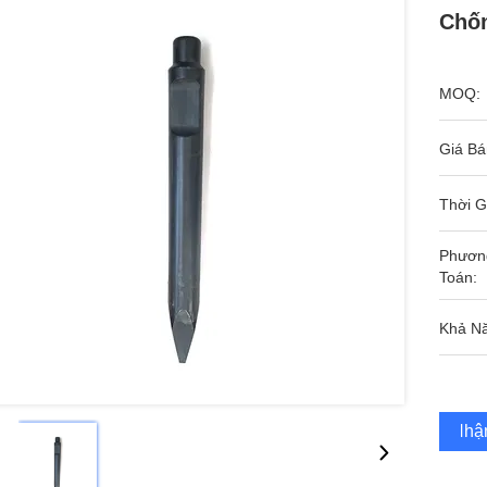
Chố
MOQ:
Giá Bá
Thời G
Phươn
Toán:
Khả N
Nhận