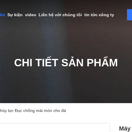
hẩm
Sự kiện
video
Liên hệ với chúng tôi
tin tức công ty
CHI TIẾT SẢN PHẨM
hủy lực Đục chống mài mòn cho đá
Máy 