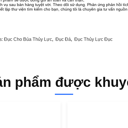
n phẩm sẽ được đóng gói an toàn và cẩn thận;
ch vụ sau bán hàng tuyệt vời. Theo dõi sử dụng. Phản ứng phản hồi tíc
iết lập thư viện tìm kiếm cho bạn, chúng tôi là chuyên gia tư vấn nguồ
s:
Đục Cho Búa Thủy Lực
,
Đục Đá
,
Đục Thủy Lực Đục
ản phẩm được khuy