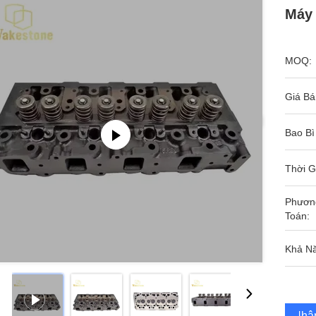
Máy
MOQ:
Giá Bá
Bao Bì
Thời G
Phươn
Toán:
Khả N
Nhận