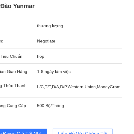
 Đào Yanmar
thương lượng
n:
Negotiate
 Tiêu Chuẩn:
hộp
ian Giao Hàng:
1-8 ngày làm việc
g Thức Thanh
L/C,T/T,D/A,D/P,Western Union,MoneyGram
ăng Cung Cấp:
500 Bộ/Tháng
 Được Giá Tốt Nhất
Liên Hệ Với Chúng Tôi