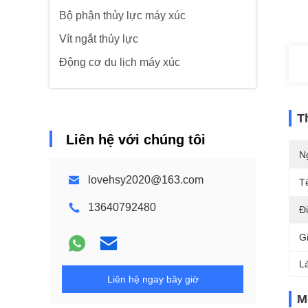
Bộ phận thủy lực máy xúc
Vít ngắt thủy lực
Động cơ du lịch máy xúc
T
Liên hệ với chúng tôi
N
lovehsy2020@163.com
T
13640792480
Đi
G
L
Liên hệ ngay bây giờ
M