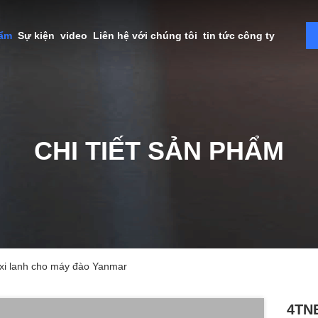
hẩm
Sự kiện
video
Liên hệ với chúng tôi
tin tức công ty
CHI TIẾT SẢN PHẨM
xi lanh cho máy đào Yanmar
4TNE