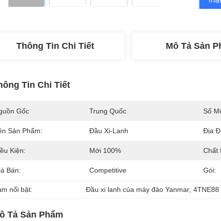
Thông Tin Chi Tiết
Mô Tả Sản 
hông Tin Chi Tiết
guồn Gốc
Trung Quốc
Số M
ên Sản Phẩm:
Đầu Xi-Lanh
Địa Đ
ều Kiện:
Mới 100%
Chất
iá Bán:
Competitive
Gói:
àm nổi bật:
Đầu xi lanh của máy đào Yanmar
, 
4TNE88 
ô Tả Sản Phẩm