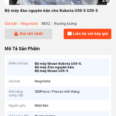
2
/
4
Bộ máy đào nguyên bản cho Kubota U30-5 U35-5
Giá bán：Negotiate
MOQ：thương lượng
Giá tốt nhất
Liên hệ với bây giờ
Mô Tả Sản Phẩm
Điểm nổi bật
,
Bộ máy khoan Kubota U30-5
,
Bộ máy đào nguyên bản
Bộ máy khoan U35-5
Giá bán
Negotiate
Khả năng
500Piece / Pieces mỗi tháng
cung cấp
Nguồn gốc
Nhật Bản