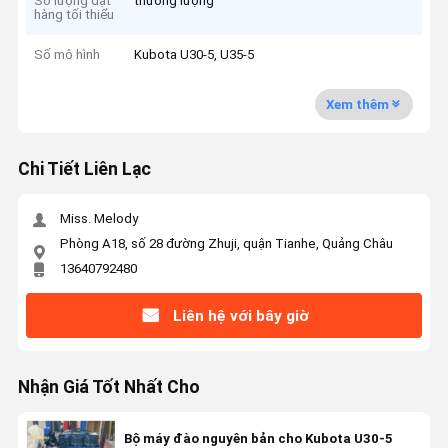
Số lượng đặt
thương lượng
hàng tối thiểu
Số mô hình
Kubota U30-5, U35-5
Xem thêm
Chi Tiết Liên Lạc
Miss. Melody
Phòng A18, số 28 đường Zhuji, quận Tianhe, Quảng Châu
13640792480
Liên hệ với bây giờ
Nhận Giá Tốt Nhất Cho
Bộ máy đào nguyên bản cho Kubota U30-5