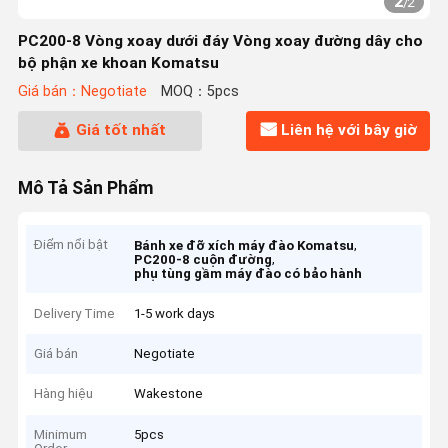
2
/
2
PC200-8 Vòng xoay dưới đáy Vòng xoay đường dây cho
bộ phận xe khoan Komatsu
Giá bán：Negotiate
MOQ：5pcs
Giá tốt nhất
Liên hệ với bây giờ
Mô Tả Sản Phẩm
Điểm nổi bật
,
Bánh xe đỡ xích máy đào Komatsu
,
PC200-8 cuộn đường
phụ tùng gầm máy đào có bảo hành
Delivery Time
1-5 work days
Giá bán
Negotiate
Hàng hiệu
Wakestone
Minimum
5pcs