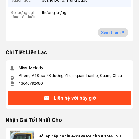
Nguồn gốc
Quảng Đông, Trung Quốc
Số lượng đặt
thương lượng
hàng tối thiểu
Xem thêm
Chi Tiết Liên Lạc
Miss. Melody
Phòng A18, số 28 đường Zhuji, quận Tianhe, Quảng Châu
13640792480
Liên hệ với bây giờ
Nhận Giá Tốt Nhất Cho
Bộ lắp ráp cabin excavator cho KOMATSU