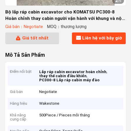
2
/
5
Bộ lắp ráp cabin excavator cho KOMATSU PC300-8
Hoàn chỉnh thay cabin người vận hành với khung và nội
thất
Giá bán：Negotiate
MOQ：thương lượng
Giá tốt nhất
Liên hệ với bây giờ
Mô Tả Sản Phẩm
Điểm nổi bật
,
Lắp ráp cabin excavator hoàn chỉnh
,
thay thế cabin điều khiển
PC300-8 Lắp ráp cabin máy đào
Giá bán
Negotiate
Hàng hiệu
Wakestone
Khả năng
500Piece / Pieces mỗi tháng
cung cấp