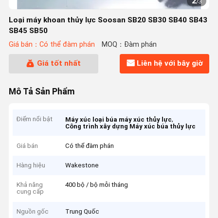
2
/
3
Loại máy khoan thủy lực Soosan SB20 SB30 SB40 SB43
SB45 SB50
Giá bán：Có thể đàm phán
MOQ：Đàm phán
Giá tốt nhất
Liên hệ với bây giờ
Mô Tả Sản Phẩm
Điểm nổi bật
,
Máy xúc loại búa máy xúc thủy lực
Công trình xây dựng Máy xúc búa thủy lực
Giá bán
Có thể đàm phán
Hàng hiệu
Wakestone
Khả năng
400 bộ / bộ mỗi tháng
cung cấp
Nguồn gốc
Trung Quốc