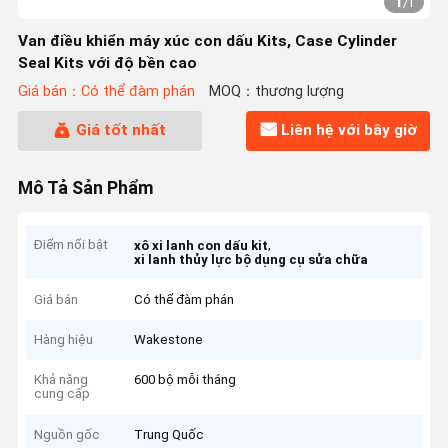
1
/
1
Van điều khiển máy xúc con dấu Kits, Case Cylinder
Seal Kits với độ bền cao
Giá bán：Có thể đàm phán
MOQ：thương lượng
Giá tốt nhất
Liên hệ với bây giờ
Mô Tả Sản Phẩm
Điểm nổi bật
,
xô xi lanh con dấu kit
xi lanh thủy lực bộ dụng cụ sửa chữa
Giá bán
Có thể đàm phán
Hàng hiệu
Wakestone
Khả năng
600 bộ mỗi tháng
cung cấp
Nguồn gốc
Trung Quốc